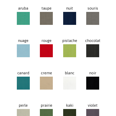
aruba
taupe
nuit
souris
aruba
taupe
nuit
souris
nuage
rouge
pistache
chocolat
nuage
rouge
pistache
chocolat
canard
creme
blanc
noir
canard
creme
blanc
noir
perle
prairie
kaki
violet
perle
prairie
kaki
violet