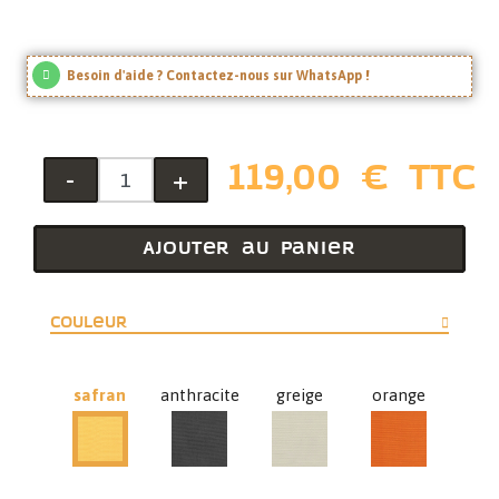
Besoin d'aide ? Contactez-nous sur WhatsApp !
119,00 € TTC
-
+
Ajouter au panier
Couleur
safran
anthracite
greige
orange
anthracite
greige
orange
safran