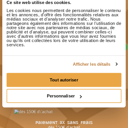
sur tous les modules et les combinaisons
Ce site web utilise des cookies.
Les cookies nous permettent de personnaliser le contenu
et les annonces, d'offrir des fonctionnalités relatives aux
médias sociaux et d'analyser notre trafic. Nous
partageons également des informations sur l'utilisation de
notre site avec nos partenaires de médias sociaux, de
Paiement sécurisé
publicité et d'analyse, qui peuvent combiner celles-ci
CB et virement
avec d'autres informations que vous leur avez fournies
ou qu'ils ont collectées lors de votre utilisation de leurs
services.
Contact
Afficher les détails
ModulPop à votre écoute
Tout autoriser
Bois issu de forêts françaises
Personnaliser
gérées durablement
Paiement 3x sans frais
dès 150€ d'achat