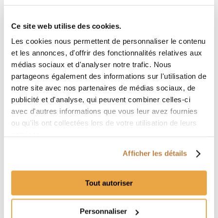
LIRE LA SUITE
Ce site web utilise des cookies.
Les cookies nous permettent de personnaliser le contenu
et les annonces, d'offrir des fonctionnalités relatives aux
médias sociaux et d'analyser notre trafic. Nous
partageons également des informations sur l'utilisation de
notre site avec nos partenaires de médias sociaux, de
publicité et d'analyse, qui peuvent combiner celles-ci
avec d'autres informations que vous leur avez fournies
ou qu'ils ont collectées lors de votre utilisation de leurs
services.
Afficher les détails
3 idées de décoration pour votre
Tout autoriser
table de jardin en palettes
DÉCO
Personnaliser