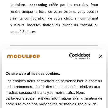
l’ambiance
cocooning
créée par les coussins. Pour
rendre unique le bord de votre piscine, vous pouvez
créer la configuration de votre choix en combinant
plusieurs modules individuels allant du transat au
canapé 8 places.
PROTÉGEZ VOTRE PISCINE
AVEC UN ABRI
Ce site web utilise des cookies.
Pour
pouvoir profiter de votre piscine plus souvent ou tout
Les cookies nous permettent de personnaliser le contenu
simplement pour protéger l’eau du dépôt de feuilles et autres
et les annonces, d'offrir des fonctionnalités relatives aux
insectes, opter pour un
abri de piscine
peut être une solution
médias sociaux et d'analyser notre trafic. Nous
très pratique pour faciliter l’entretien de votre bassin. Pour
partageons également des informations sur l'utilisation de
cela, deux solutions s’offrent à vous : la première, la moins
notre site avec nos partenaires de médias sociaux, de