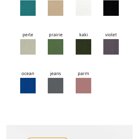
canard
creme
blanc
noir
perle
prairie
kaki
violet
perle
prairie
kaki
violet
ocean
jeans
parm
ocean
jeans
parm