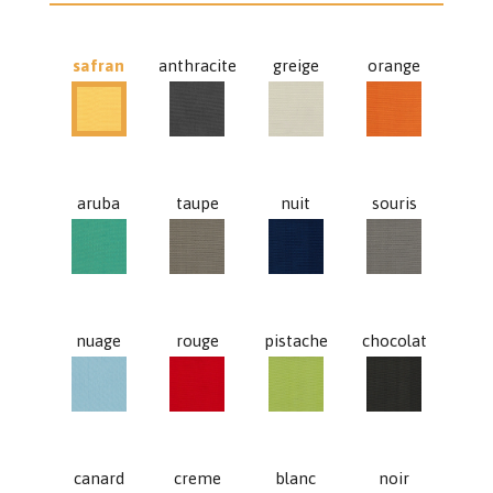
safran
anthracite
greige
orange
anthracite
greige
orange
safran
aruba
taupe
nuit
souris
aruba
taupe
nuit
souris
nuage
rouge
pistache
chocolat
nuage
rouge
pistache
chocolat
canard
creme
blanc
noir