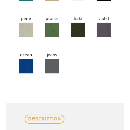
perle
prairie
kaki
violet
perle
prairie
kaki
violet
ocean
jeans
ocean
jeans
Description