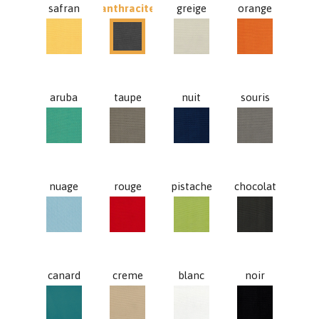
safran
anthracite
greige
orange
safran
greige
orange
anthracite
aruba
taupe
nuit
souris
aruba
taupe
nuit
souris
nuage
rouge
pistache
chocolat
nuage
rouge
pistache
chocolat
canard
creme
blanc
noir
canard
creme
blanc
noir