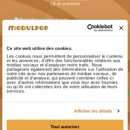
CB et virement
Contact
ModulPop à votre écoute
Ce site web utilise des cookies.
Les cookies nous permettent de personnaliser le contenu
et les annonces, d'offrir des fonctionnalités relatives aux
Bois issu de forêts françaises
médias sociaux et d'analyser notre trafic. Nous
gérées durablement
partageons également des informations sur l'utilisation de
notre site avec nos partenaires de médias sociaux, de
publicité et d'analyse, qui peuvent combiner celles-ci
avec d'autres informations que vous leur avez fournies
ou qu'ils ont collectées lors de votre utilisation de leurs
services.
Paiement 3x sans frais
dès 150€ d'achat
Afficher les détails
Tout autoriser
Fabriqué en France