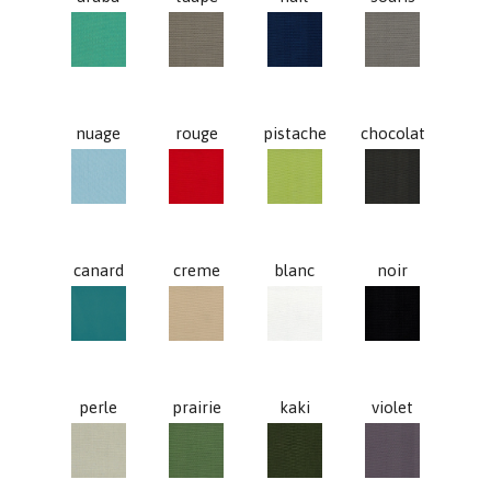
aruba
taupe
nuit
souris
nuage
rouge
pistache
chocolat
nuage
rouge
pistache
chocolat
canard
creme
blanc
noir
canard
creme
blanc
noir
perle
prairie
kaki
violet
perle
prairie
kaki
violet