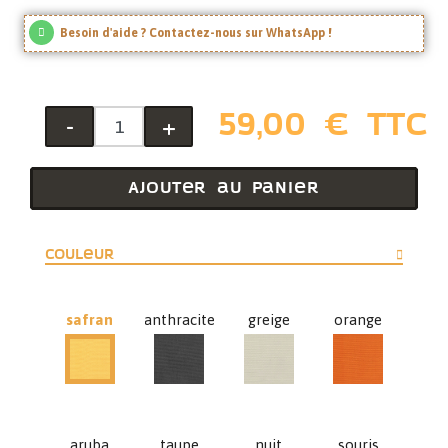
Besoin d'aide ? Contactez-nous sur WhatsApp !
59,00 € TTC
-
+
Ajouter au panier
Couleur
safran
anthracite
greige
orange
anthracite
greige
orange
safran
aruba
taupe
nuit
souris