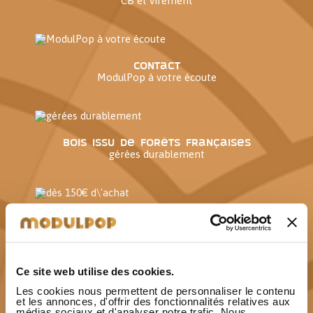
CB et virement
Contact
ModulPop à votre écoute
Bois issu de forêts françaises
gérées durablement
Paiement 3x sans frais
dès 150€ d'achat
Ce site web utilise des cookies.
Les cookies nous permettent de personnaliser le contenu
Fabriqué en France
et les annonces, d'offrir des fonctionnalités relatives aux
Modules, coussins et housses
médias sociaux et d'analyser notre trafic. Nous