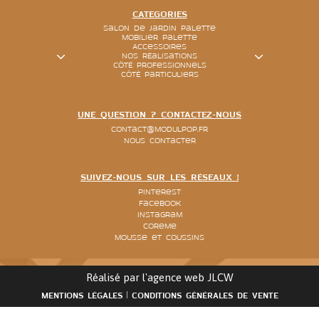
CATEGORIES
Salon de jardin palette
Mobilier palette
Accessoires
Nos réalisations
Côté Professionnels
Côté particuliers
UNE QUESTION ? CONTACTEZ-NOUS
contact@modulpop.fr
Nous contacter
SUIVEZ-NOUS SUR LES RÉSEAUX !
Pinterest
Facebook
Instagram
Coreme
Mousse et coussins
Réalisé par l'agence web
JLCW
MENTIONS LÉGALES
CONDITIONS GÉNÉRALES DE VENTE