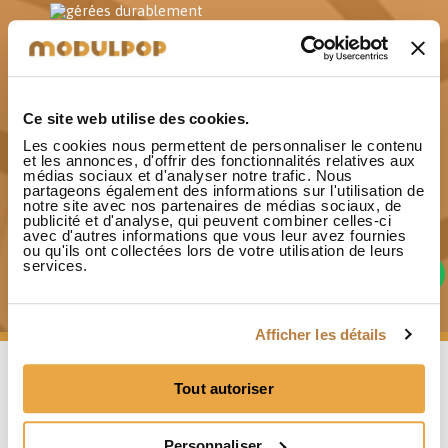
Bois issu de forêts françaises
gérées durablement
Ce site web utilise des cookies.
Les cookies nous permettent de personnaliser le contenu
et les annonces, d'offrir des fonctionnalités relatives aux
Paiement 3x sans frais
médias sociaux et d'analyser notre trafic. Nous
dès 150€ d'achat
partageons également des informations sur l'utilisation de
notre site avec nos partenaires de médias sociaux, de
publicité et d'analyse, qui peuvent combiner celles-ci
avec d'autres informations que vous leur avez fournies
ou qu'ils ont collectées lors de votre utilisation de leurs
services.
Fabriqué en France
Modules, coussins et housses
Afficher les détails
Tout autoriser
Les clients qui ont acheté
Personnaliser