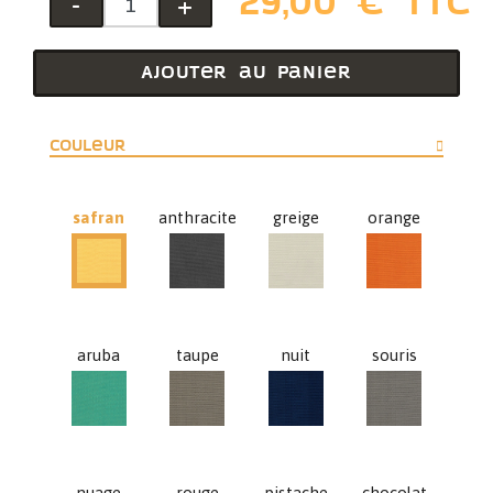
29,00 € TTC
-
+
Ajouter au panier
Couleur
safran
anthracite
greige
orange
anthracite
greige
orange
safran
aruba
taupe
nuit
souris
aruba
taupe
nuit
souris
nuage
rouge
pistache
chocolat