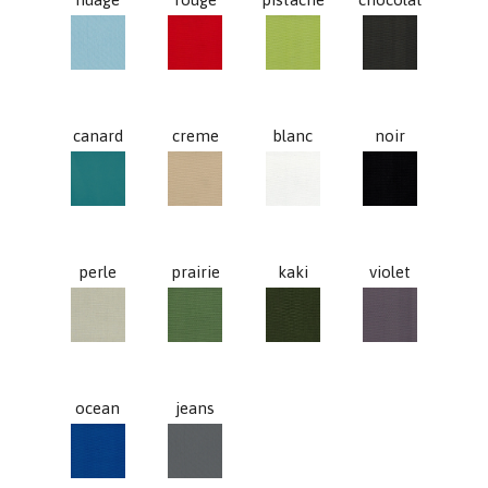
nuage
rouge
pistache
chocolat
canard
creme
blanc
noir
canard
creme
blanc
noir
perle
prairie
kaki
violet
perle
prairie
kaki
violet
ocean
jeans
ocean
jeans