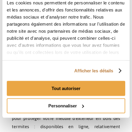
Les cookies nous permettent de personnaliser le contenu
source d’humidité inutile. De même, il est déconseillé
et les annonces, d'offrir des fonctionnalités relatives aux
de garder du
bois mort
dans votre jardin car il
médias sociaux et d'analyser notre trafic. Nous
constitue un lieu de choix pour le développement
partageons également des informations sur l'utilisation de
d’une
termitière
.
notre site avec nos partenaires de médias sociaux, de
publicité et d'analyse, qui peuvent combiner celles-ci
avec d'autres informations que vous leur avez fournies
ou qu'ils ont collectées lors de votre utilisation de leurs
services.
Afficher les détails
Tout autoriser
Personnaliser
Des traitements, plus ou moins naturels, existent
pour protéger votre meuble d’extérieur en bois des
termites : disponibles en ligne, relativement