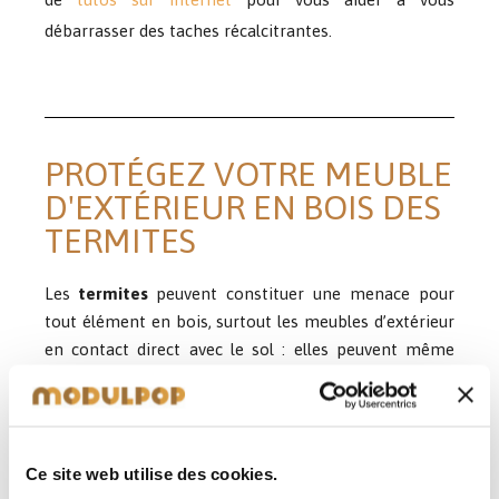
débarrasser des taches récalcitrantes.
PROTÉGEZ VOTRE MEUBLE
D'EXTÉRIEUR EN BOIS DES
TERMITES
Les
termites
peuvent constituer une menace pour
tout élément en bois, surtout les meubles d’extérieur
en contact direct avec le sol : elles peuvent même
s’attaquer à la
structure
de votre maison, pouvant
sérieusement la fragiliser. Cela est d’autant plus
important que bon nombre d’
assurances habitation
ne couvrent pas les dégâts liés aux termites. Anticiper
Ce site web utilise des cookies.
est donc le maître mot : il faut à tout prix éviter toute